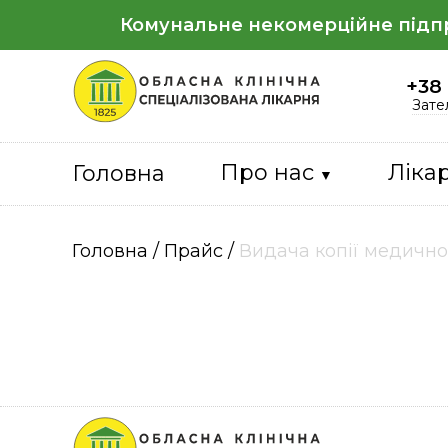
Комунальне некомерційне підпри
+38
Зате
Про нас
Лікар
Головна
Головна
/
Прайс
/
Видача копії медичної