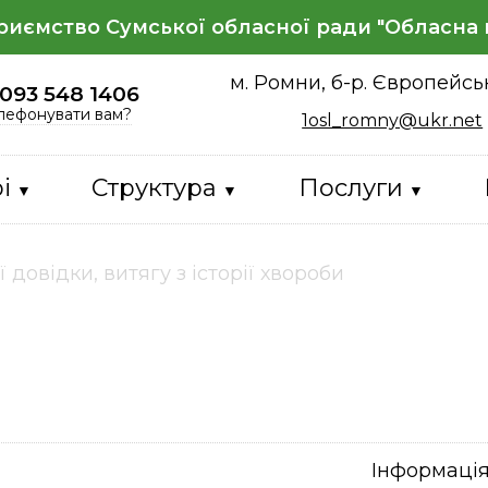
ємство Сумської обласної ради "Обласна к
м. Ромни, б-р. Європейсь
 093 548 1406
лефонувати вам?
1osl_romny@ukr.net
і
Структура
Послуги
 довідки, витягу з історії хвороби
Інформаці