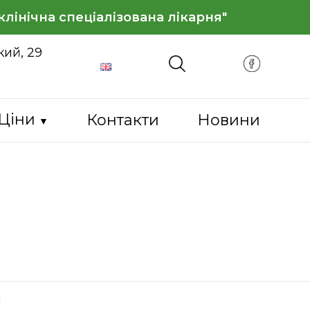
лінічна спеціалізована лікарня"
кий, 29
Ціни
Контакти
Новини
я