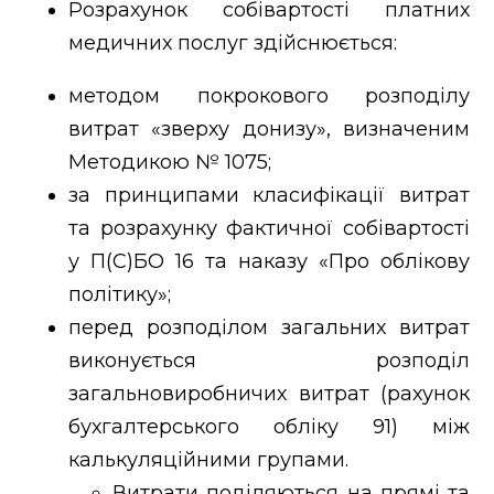
Розрахунок собівартості платних
медичних послуг здійснюється:
методом покрокового розподілу
витрат «зверху донизу», визначеним
Методикою № 1075;
за принципами класифікації витрат
та розрахунку фактичної собівартості
у П(С)БО 16 та наказу «Про облікову
політику»;
перед розподілом загальних витрат
виконується розподіл
загальновиробничих витрат (рахунок
бухгалтерського обліку 91) між
калькуляційними групами.
Витрати поділяються на прямі та