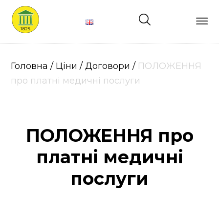
Головна
Про
Головна
/
Ціни
/
Договори
/
ПОЛОЖЕННЯ
нас
про платні медичні послуги
Лікарі
ПОЛОЖЕННЯ про
Структура
платні медичні
Послуги
послуги
Ціни