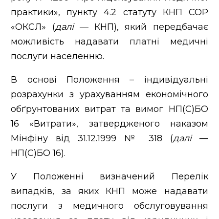
практики», пункту 4.2 статуту КНП СОР
«ОКСЛ» (
далі
— КНП), який передбачає
можливість надавати платні медичні
послуги населенню.
В основі Положення – індивідуальні
розрахунки з урахуванням економічного
обґрунтованих витрат та вимог НП(С)БО
16 «Витрати», затвердженого наказом
Мінфіну від 31.12.1999 № 318 (
далі
—
НП(С)БО 16).
У Положенні визначений Перелік
випадків, за яких КНП може надавати
послуги з медичного обслуговування