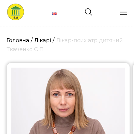
Головна
Про
Головна
/
Лікарі
/
Лікар-психіатр дитячий
нас
Ткаченко О.П.
Лікарі
Структура
Послуги
Ціни