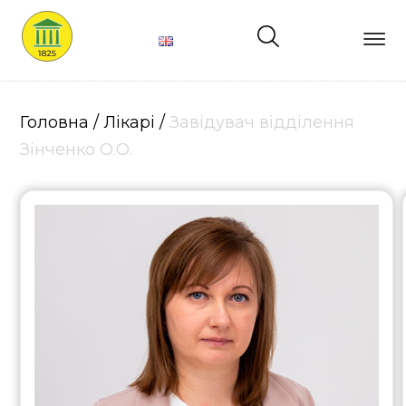
Головна
Про
Головна
/
Лікарі
/
Завідувач відділення
нас
Зінченко О.О.
Лікарі
Структура
Послуги
Ціни