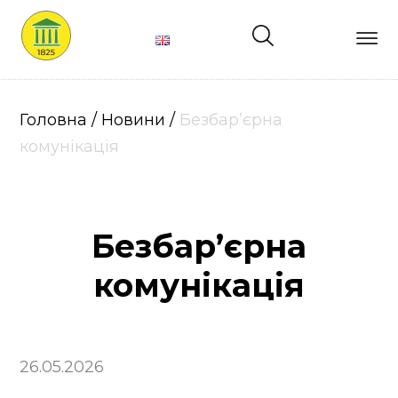
Головна
Про
Головна
/
Новини
/
Безбар’єрна
нас
комунікація
Лікарі
Безбар’єрна
Структура
комунікація
Послуги
Ціни
26.05.2026