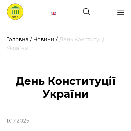
Головна
Про
Головна
/
Новини
/
День Конституції
нас
України
Лікарі
День Конституції
Структура
України
Послуги
Ціни
1.07.2025