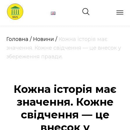
Головна
Про
Головна
/
Новини
/
Кожна історія має
нас
значення. Кожне свідчення — це внесок у
збереження правди.
Лікарі
Структура
Кожна історія має
Послуги
значення. Кожне
свідчення — це
Ціни
внесок у