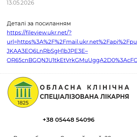
Контакти
13.05.2026
Новини
Деталі за посиланням
https://fileview.ukr.net/?
url=https%3A%2F%2Fmail.ukr.net%2Fapi%2Fp
JKAA3EO6LnRbSgH1bJPE3E–
OR65cnBGQNJU1tkEtVrkGMuUggA2D0%3AcFGKe
+38 05448 54096