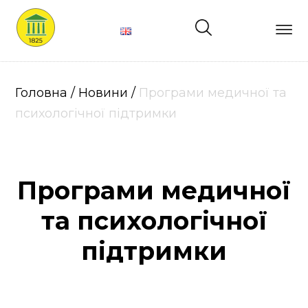
Головна
Про
Головна
/
Новини
/
Програми медичної та
нас
психологічної підтримки
Лікарі
Програми медичної
Структура
та психологічної
Послуги
підтримки
Ціни